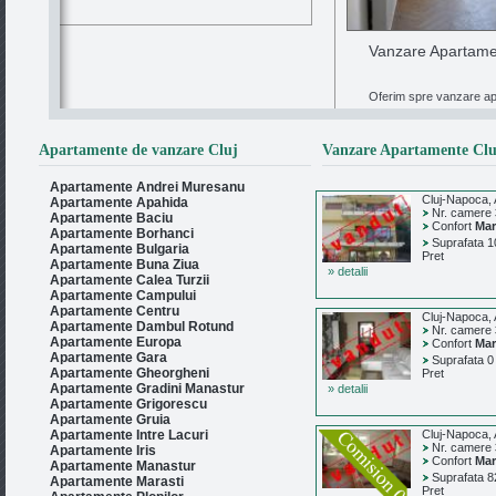
Vanzare Apartamen
Oferim spre vanzare apa
Apartamente de vanzare Cluj
Vanzare Apartamente Clu
Apartamente Andrei Muresanu
Cluj-Napoca,
Apartamente Apahida
Nr. camere
Apartamente Baciu
Confort
Mar
Apartamente Borhanci
Suprafata 1
Apartamente Bulgaria
Pret
Apartamente Buna Ziua
» detalii
Apartamente Calea Turzii
Apartamente Campului
Apartamente Centru
Cluj-Napoca,
Apartamente Dambul Rotund
Nr. camere
Apartamente Europa
Confort
Mar
Apartamente Gara
Suprafata 0
Apartamente Gheorgheni
Pret
Apartamente Gradini Manastur
» detalii
Apartamente Grigorescu
Apartamente Gruia
Apartamente Intre Lacuri
Cluj-Napoca,
Nr. camere
Apartamente Iris
Confort
Mar
Apartamente Manastur
Suprafata 8
Apartamente Marasti
Pret