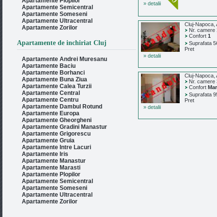
Apartamente Plopilor
» detalii
Apartamente Semicentral
Apartamente Someseni
Apartamente Ultracentral
Cluj-Napoca,
Apartamente Zorilor
Nr. camere
Confort
1
Apartamente de inchiriat Cluj
Suprafata 5
Pret
» detalii
Apartamente Andrei Muresanu
Apartamente Baciu
Apartamente Borhanci
Cluj-Napoca,
Apartamente Buna Ziua
Nr. camere
Apartamente Calea Turzii
Confort
Mar
Apartamente Central
Suprafata 9
Apartamente Centru
Pret
Apartamente Dambul Rotund
» detalii
Apartamente Europa
Apartamente Gheorgheni
Apartamente Gradini Manastur
Apartamente Grigorescu
Apartamente Gruia
Apartamente Intre Lacuri
Apartamente Iris
Apartamente Manastur
Apartamente Marasti
Apartamente Plopilor
Apartamente Semicentral
Apartamente Someseni
Apartamente Ultracentral
Apartamente Zorilor