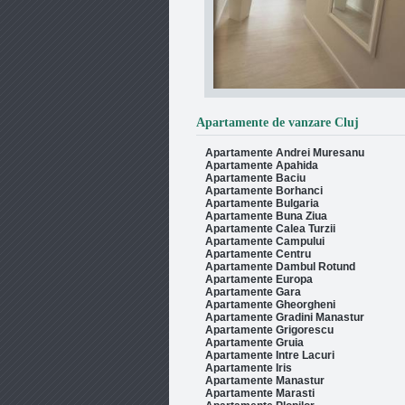
Floresti
anzare acest apartament ce pune
a...
Detalii
Vanzare Apartament 3 camere in
Apartamente de vanzare Cluj
Floresti
Apartamente Andrei Muresanu
Axa imobiliare va propune spre vanzare un
Apartamente Apahida
aparta...
Detalii
Apartamente Baciu
Apartamente Borhanci
Apartamente Bulgaria
Apartamente Buna Ziua
Apartamente Calea Turzii
Apartamente Campului
Apartamente Centru
Apartamente Dambul Rotund
Apartamente Europa
Apartamente Gara
Apartamente Gheorgheni
Apartamente Gradini Manastur
Apartamente Grigorescu
Apartamente Gruia
Apartamente Intre Lacuri
Apartamente Iris
Apartamente Manastur
Apartamente Marasti