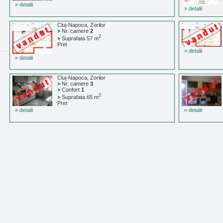
» detalii
» detalii
Cluj-Napoca, Zorilor
Nr. camere
2
2
Suprafata 57 m
Pret
» detalii
» detalii
Cluj-Napoca, Zorilor
Nr. camere
3
Confort
1
2
Suprafata 65 m
Pret
» detalii
» detalii