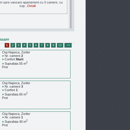
im spre vanzare apartament cu 3 camere, cu
sup...
Detalii
Vanzare Apartament 2 ca
nzare
Manastur Cluj-napo
1
2
3
4
5
6
7
8
9
10
>>
Propunem spre vanzare apartament ult
Cluj-Napoca, Zorilor
...
Detalii
Nr. camere
2
Confort
Marit
2
Suprafata 55 m
Pret
Cluj-Napoca, Zorilor
Nr. camere
3
Confort
1
2
Suprafata 65 m
Pret
Cluj-Napoca, Zorilor
Nr. camere
1
2
Suprafata 40 m
Pret