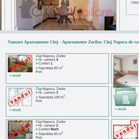
Ofer
Vanzare Apartamente Cluj - Apartamente Zorilor, Cluj Napoca de va
Cluj-Napoca, Zorilor
Nr. camere
4
Confort
1
2
Suprafata 80 m
Pret
» detalii
Cluj-Napoca, Zorilor
Vanzare Apartament 2 camere in Ultracentral Cluj-
» detalii
Nr. camere
3
napoca
2
Suprafata 108 m
Pret
Oferim spre vanzare apartament ultrafinisat, compl...
Detalii
» detalii
» detalii
Cluj-Napoca, Zorilor
Nr. camere
2
Confort
Marit
2
Suprafata 60 m
Pret