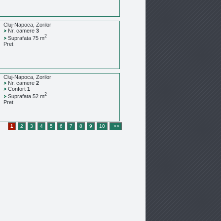
Cluj-Napoca, Zorilor
Nr. camere
3
2
Suprafata 75 m
Pret
Cluj-Napoca, Zorilor
Nr. camere
2
Confort
1
2
Suprafata 52 m
Pret
1
2
3
4
5
6
7
8
9
10
>>