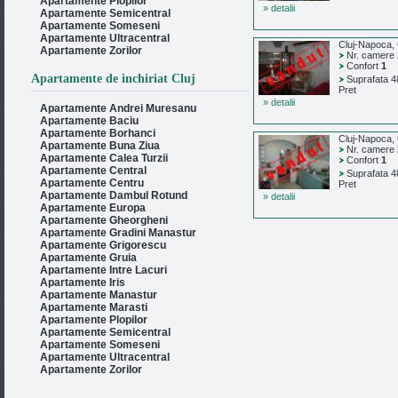
Apartamente Plopilor
» detalii
Apartamente Semicentral
Apartamente Someseni
Apartamente Ultracentral
Cluj-Napoca,
Apartamente Zorilor
Nr. camere
Confort
1
Apartamente de inchiriat Cluj
Suprafata 4
Pret
» detalii
Apartamente Andrei Muresanu
Apartamente Baciu
Apartamente Borhanci
Cluj-Napoca,
Apartamente Buna Ziua
Nr. camere
Apartamente Calea Turzii
Confort
1
Apartamente Central
Suprafata 4
Apartamente Centru
Pret
Apartamente Dambul Rotund
» detalii
Apartamente Europa
Apartamente Gheorgheni
Apartamente Gradini Manastur
Apartamente Grigorescu
Apartamente Gruia
Apartamente Intre Lacuri
Apartamente Iris
Apartamente Manastur
Apartamente Marasti
Apartamente Plopilor
Apartamente Semicentral
Apartamente Someseni
Apartamente Ultracentral
Apartamente Zorilor