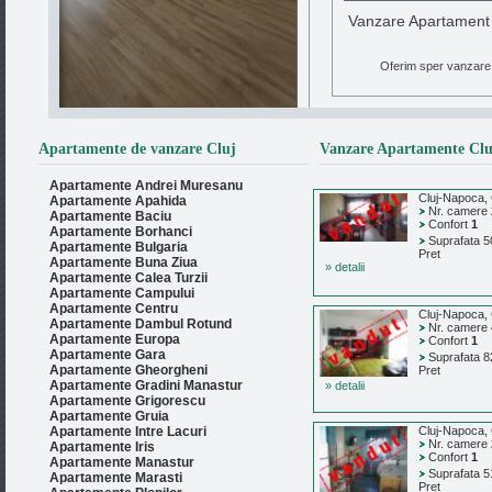
Vanzare Apartament 
Oferim sper vanzare
Vanzare Apartament 3 camere in
Apartamente de vanzare Cluj
Vanzare Apartamente Clu
Manastur Cluj-napoca
Apartamente Andrei Muresanu
Oferim spre vanzare apartament cu 3 camere, ce
Cluj-Napoca,
Apartamente Apahida
dis...
Detalii
Nr. camere
Apartamente Baciu
Confort
1
Apartamente Borhanci
Suprafata 5
Apartamente Bulgaria
Pret
Apartamente Buna Ziua
» detalii
Apartamente Calea Turzii
Apartamente Campului
Apartamente Centru
Cluj-Napoca,
Apartamente Dambul Rotund
Nr. camere
Apartamente Europa
Confort
1
Apartamente Gara
Suprafata 8
Apartamente Gheorgheni
Pret
Apartamente Gradini Manastur
» detalii
Apartamente Grigorescu
Apartamente Gruia
Apartamente Intre Lacuri
Cluj-Napoca,
Nr. camere
Apartamente Iris
Confort
1
Apartamente Manastur
Suprafata 5
Apartamente Marasti
Pret